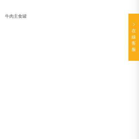
牛肉主食罐
在
線
客
服