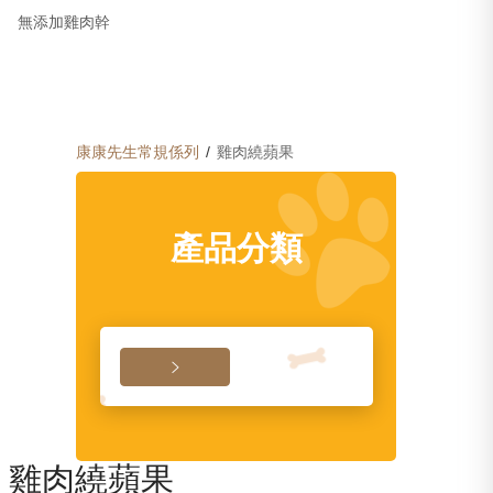
無添加雞肉幹
康康先生
常規係列
/
雞肉繞蘋果
產品分類

1
/
1
雞肉繞蘋果