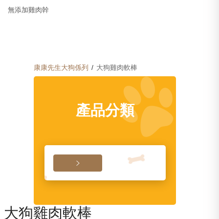
無添加雞肉幹
康康先生
大狗係列
/
大狗雞肉軟棒
產品分類

1
/
1
大狗雞肉軟棒