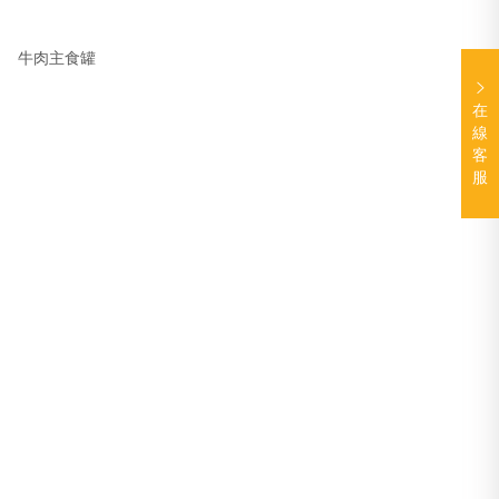
牛肉主食罐
在
線
客
服