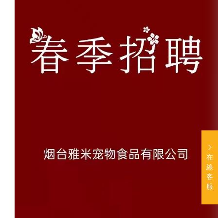
在
線
客
服